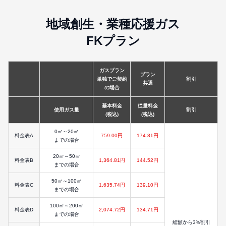
地域創生・業種応援ガス
FKプラン
ガスプラン
プラン
単独でご契約
割引
共通
の場合
基本料金
従量料金
使用ガス量
割引
(税込)
(税込)
0㎥～20㎥
料金表A
759.00円
174.81円
までの場合
20㎥～50㎥
料金表B
1,364.81円
144.52円
までの場合
50㎥～100㎥
料金表C
1,635.74円
139.10円
までの場合
100㎥～200㎥
料金表D
2,074.72円
134.71円
までの場合
総額から3%割引