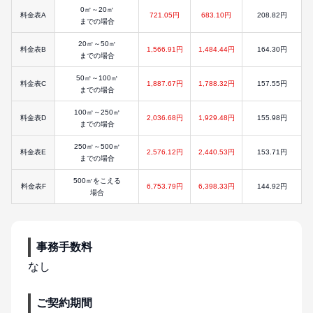
0㎥～20㎥
料金表A
721.05円
683.10円
208.82円
までの場合
20㎥～50㎥
料金表B
1,566.91円
1,484.44円
164.30円
までの場合
50㎥～100㎥
料金表C
1,887.67円
1,788.32円
157.55円
までの場合
100㎥～250㎥
料金表D
2,036.68円
1,929.48円
155.98円
までの場合
250㎥～500㎥
料金表E
2,576.12円
2,440.53円
153.71円
までの場合
500㎥をこえる
料金表F
6,753.79円
6,398.33円
144.92円
場合
事務手数料
なし
ご契約期間