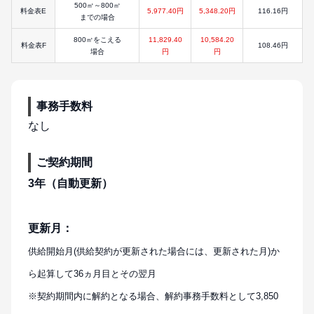
500㎥～800㎥
料金表E
5,977.40円
5,348.20円
116.16円
までの場合
800㎥をこえる
11,829.40
10,584.20
料金表F
108.46円
場合
円
円
事務手数料
なし
ご契約期間
3年（自動更新）
更新月：
供給開始月(供給契約が更新された場合には、更新された月)か
ら起算して36ヵ月目とその翌月
※契約期間内に解約となる場合、解約事務手数料として3,850