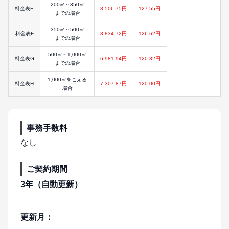
200㎥～350㎥
料金表E
3,506.75円
127.55円
までの場合
350㎥～500㎥
料金表F
3,834.72円
126.62円
までの場合
500㎥～1,000㎥
料金表G
6,981.94円
120.32円
までの場合
1,000㎥をこえる
料金表H
7,307.87円
120.00円
場合
事務手数料
なし
ご契約期間
3年（自動更新）
更新月：