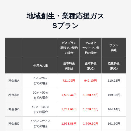
地域創生・業種応援ガス
Sプラン
ガスプラン
でんきと
プラン
単独でご契約
セットでご契
共通
の場合
約の場合
基本料金
基本料金
従量料金
使用ガス量
(税込)
(税込)
(税込)
0㎥～20㎥
料金表A
721.05円
645.15円
210.52円
までの場合
20㎥～50㎥
料金表B
1,509.44円
1,350.55円
169.03円
までの場合
50㎥～100㎥
料金表C
1,741.66円
1,558.33円
164.14円
までの場合
100㎥～250㎥
料金表D
1,973.88円
1,766.10円
161.70円
までの場合