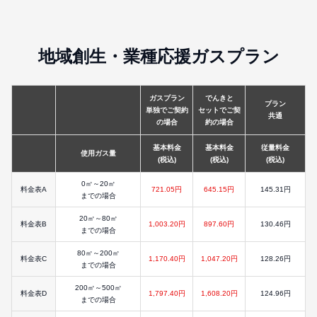
地域創生・業種応援ガスプラン
ガスプラン
でんきと
プラン
単独でご契約
セットでご契
共通
の場合
約の場合
基本料金
基本料金
従量料金
使用ガス量
(税込)
(税込)
(税込)
0㎥～20㎥
料金表A
721.05円
645.15円
145.31円
までの場合
20㎥～80㎥
料金表B
1,003.20円
897.60円
130.46円
までの場合
80㎥～200㎥
料金表C
1,170.40円
1,047.20円
128.26円
までの場合
200㎥～500㎥
料金表D
1,797.40円
1,608.20円
124.96円
までの場合