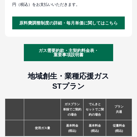
円（税込）をお支払いいただきます。
原料費調整制度の詳細・毎月単価に関してはこちら
ガス需要約款・主契約料金表・
重要事項説明書
地域創生・業種応援ガス
STプラン
ガスプラン
でんきと
プラン
単独でご契約
セットでご契
共通
の場合
約の場合
基本料金
基本料金
従量料金
使用ガス量
(税込)
(税込)
(税込)