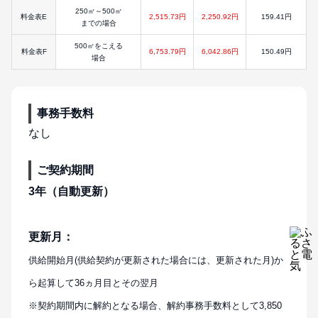
250㎥～500㎥
料金表E
2,515.73円
2,250.92円
159.41円
までの場合
500㎥をこえる
料金表F
6,753.79円
6,042.86円
150.49円
場合
事務手数料
なし
ご契約期間
3年（自動更新）
更新月：
供給開始月(供給契約が更新された場合には、更新された月)か
ら起算して36ヵ月目とその翌月
※契約期間内に解約となる場合、解約事務手数料として3,850