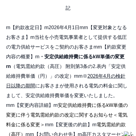
記
rn【約款改定日】rn2026年4月1日rnrn【変更対象となる
お客さま】rn当社を小売電気事業者として提供する低圧
の電力供給サービスをご契約のお客さまrnrn【約款変更
内容の概要】rn
・安定供給維持費に係るkW単価の変更
rn
（電気需給約款（高圧） 附則第3条の2.表内「安定供
給維持費単価（円）」の改定）rnrn※
2026
年4月の検針
日以降の期間
にお客さまが使用される電気の料金に関し
まして、安定供給維持費単価を変更いたしました。
rnrn【変更内容詳細】rn
安定供給維持費に係るkW単価の
変更に伴う電気需給約款の改定に関するお知らせ＜電気
料金に係る変更＞
rnrn【変更後の約款】rn
電気需給約款
（高圧）
rnrn【お問い合わせ先】rn高圧カスタマーセン